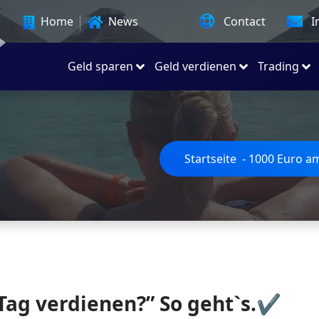
Contact
I
Home
News
Geld sparen
Geld verdienen
Trading
Startseite
-
1000 Euro a
Tag verdienen?” So geht`s.✔️