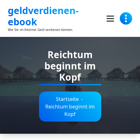
Zum
geldverdienen-
Inhalt
springen
ebook
Wie Sie im Internet Geld verdienen können.
Reichtum
beginnt im
Kopf
Startseite
-
Reichtum beginnt im
Kopf