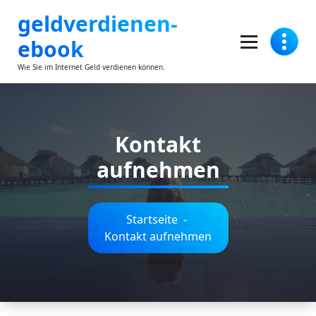
Zum
geldverdienen-
Inhalt
springen
ebook
Wie Sie im Internet Geld verdienen können.
Kontakt
aufnehmen
Startseite
-
Kontakt aufnehmen